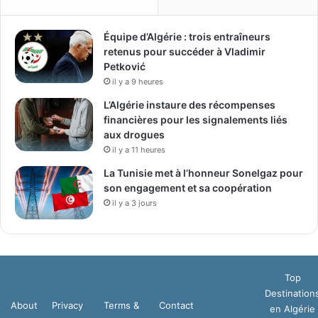
Équipe d’Algérie : trois entraîneurs
retenus pour succéder à Vladimir
Petković
il y a 9 heures
L’Algérie instaure des récompenses
financières pour les signalements liés
aux drogues
il y a 11 heures
La Tunisie met à l’honneur Sonelgaz pour
son engagement et sa coopération
il y a 3 jours
Top
Destination
About
Privacy
Terms &
Contact
en Algérie