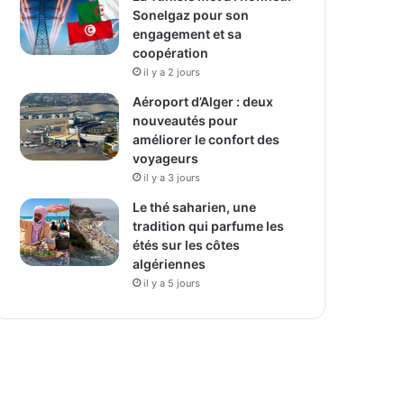
Sonelgaz pour son
engagement et sa
coopération
il y a 2 jours
Aéroport d’Alger : deux
nouveautés pour
améliorer le confort des
voyageurs
il y a 3 jours
Le thé saharien, une
tradition qui parfume les
étés sur les côtes
algériennes
il y a 5 jours