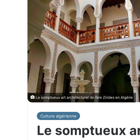
Le somptueux art architectural de l’ère Zirides en Algérie
Culture algérienne
Le somptueux ar