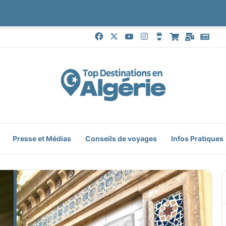
Facebook
X
YouTube
Instagram
Buy Me a Coffe
Boutique
Mail
Goo
Presse et Médias
Conseils de voyages
Infos Pratiques