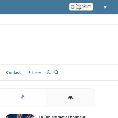
×
e
gle News
Switch skin
Rechercher
Contact
Suivre
La Tunisie met à l’honneur