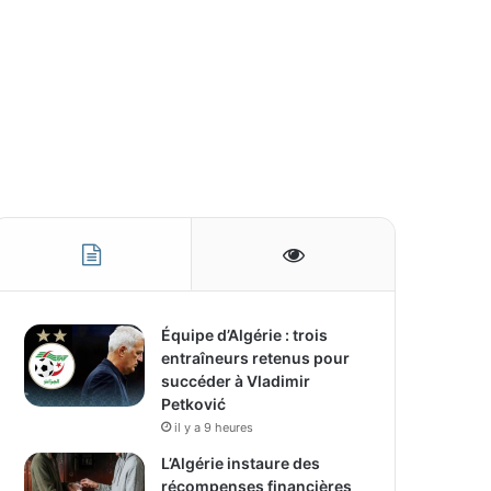
Équipe d’Algérie : trois
entraîneurs retenus pour
succéder à Vladimir
Petković
il y a 9 heures
L’Algérie instaure des
récompenses financières