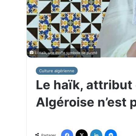
El Haïk, une étoffe symbole de pureté
Culture algérienne
Le haïk, attribu
Algéroise n’est 
Facebook
X
Linkedin
Messenger
Partager