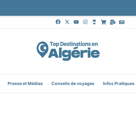
Facebook
X
YouTube
Instagram
Buy Me a Coffee
Boutique
Mail
Goog
Presse et Médias
Conseils de voyages
Infos Pratiques