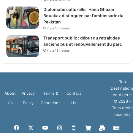
Diplomatie culturelle : Hana Ghazar
Bouakaz distinguée par l’ambassade du
Pakistan
il y a 13 heures
Transport public : début du retrait des
anciens bus et renouvellement du parc
il y a 13 heures
Top
Destination
About
Privacy
Terms &
Contact
en Algérie
© 2026 -
Us
Policy
Conditions
Us
Tous droits
réservés
Facebook
X
YouTube
Instagram
Buy
Boutique
Mail
Goog