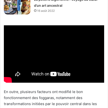
d’un art ancestral
16 août 2022
En outre, plusieurs facteurs ont modifié le bon
fonctionnement des foggaras, notamment des
transformations initiées par le pouvoir central dans les