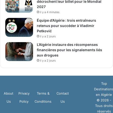
décrochent leur billet pour le Mondial
2027
il y a 4 minutes
Équipe d’Algérie : trois entraîneurs
retenus pour succéder à Vladimir
Petković
il y a 2 jours
L’Algérie instaure des récompenses
financières pour les signalements liés
aux drogues
il y a 2 jours
Top
Destination
About
Privacy
Terms &
Contact
en Algérie
© 2026 -
Us
Policy
Conditions
Us
Tous droits
réservés