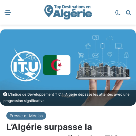
Menu
Switch
R
L'Indice de Développement TIC : l'Algérie dépasse les attentes avec une
progression significative
Presse et Médias
L’Algérie surpasse la