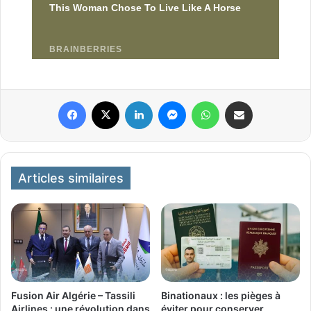
Facebook
X
Linkedin
Messenger
WhatsApp
Partager par email
Articles similaires
Fusion Air Algérie – Tassili
Binationaux : les pièges à
Airlines : une révolution dans
éviter pour conserver