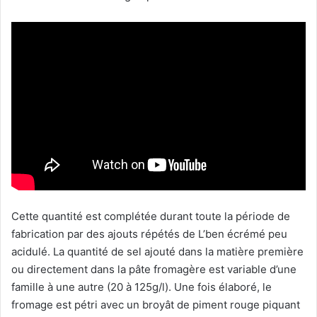
Cette quantité est complétée durant toute la période de
fabrication par des ajouts répétés de L’ben écrémé peu
acidulé. La quantité de sel ajouté dans la matière première
ou directement dans la pâte fromagère est variable d’une
famille à une autre (20 à 125g/l). Une fois élaboré, le
fromage est pétri avec un broyât de piment rouge piquant