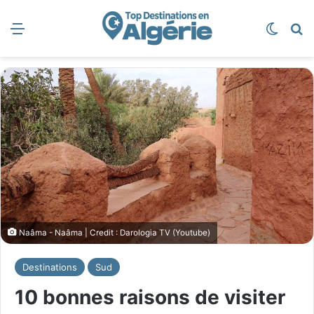
Menu
Switch
R
Naâma - Naâma | Credit : Darologia TV (Youtube)
Destinations
Sud
10 bonnes raisons de visiter