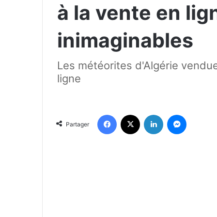
à la vente en lig
inimaginables
Les météorites d'Algérie vendues
ligne
Facebook
X
Linkedin
Messenger
Partager