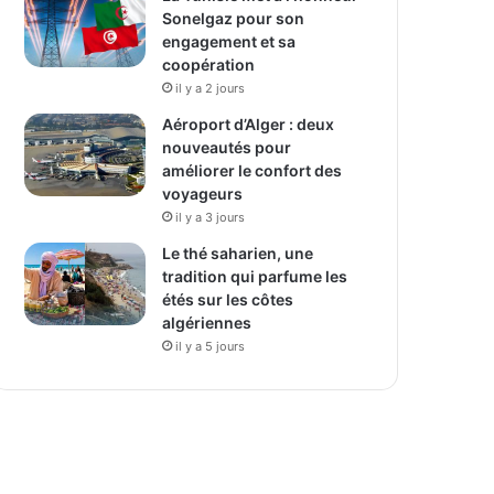
Sonelgaz pour son
engagement et sa
coopération
il y a 2 jours
Aéroport d’Alger : deux
nouveautés pour
améliorer le confort des
voyageurs
il y a 3 jours
Le thé saharien, une
tradition qui parfume les
étés sur les côtes
algériennes
il y a 5 jours