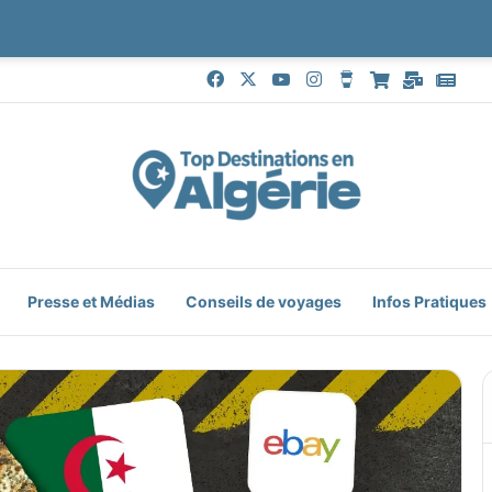
Facebook
X
YouTube
Instagram
Buy Me a Coffe
Boutique
Mail
Goo
Presse et Médias
Conseils de voyages
Infos Pratiques