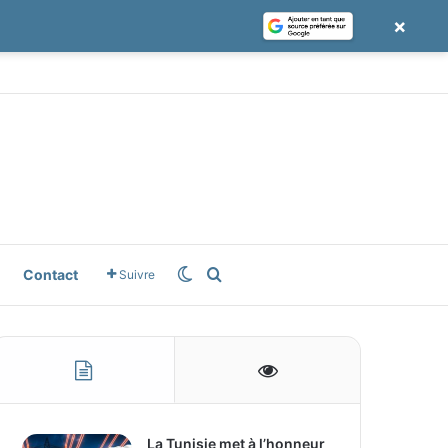
×
e
gle News
Switch skin
Rechercher
Contact
Suivre
La Tunisie met à l’honneur