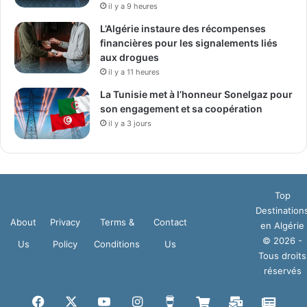
il y a 9 heures
L’Algérie instaure des récompenses
financières pour les signalements liés
aux drogues
il y a 11 heures
La Tunisie met à l’honneur Sonelgaz pour
son engagement et sa coopération
il y a 3 jours
Top
Destination
About
Privacy
Terms &
Contact
en Algérie
© 2026 -
Us
Policy
Conditions
Us
Tous droits
réservés
Facebook
X
YouTube
Instagram
Buy
Boutique
Mail
Goog