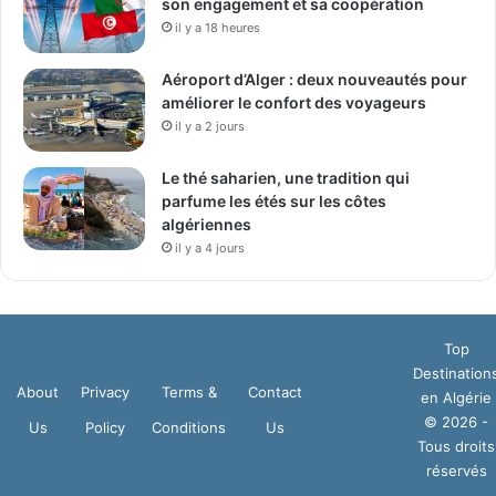
son engagement et sa coopération
il y a 18 heures
Aéroport d’Alger : deux nouveautés pour
améliorer le confort des voyageurs
il y a 2 jours
Le thé saharien, une tradition qui
parfume les étés sur les côtes
algériennes
il y a 4 jours
Top
Destination
About
Privacy
Terms &
Contact
en Algérie
© 2026 -
Us
Policy
Conditions
Us
Tous droits
réservés