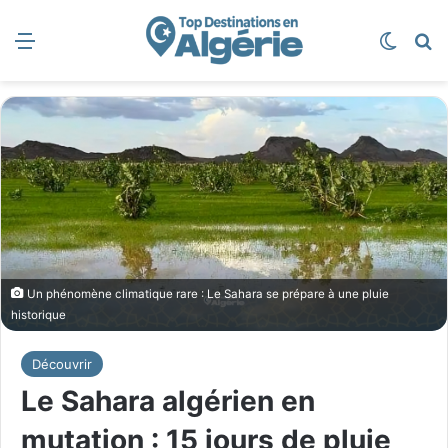
Menu
Switch
R
Un phénomène climatique rare : Le Sahara se prépare à une pluie
historique
Découvrir
Le Sahara algérien en
mutation : 15 jours de pluie