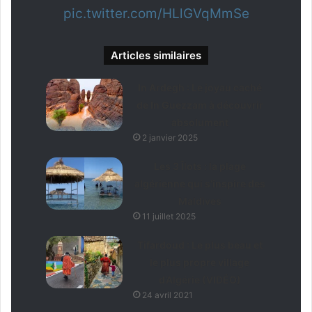
pic.twitter.com/HLlGVqMmSe
Articles similaires
In Ardegh : Le joyau caché
de In Guezzam à découvrir
absolument
2 janvier 2025
Les 3 Îlots : la plage
algérienne qui s’inspire des
Maldives
11 juillet 2025
Tifardoud : Le plus beau et
le plus propre village
d’Algérie (VIDÉO)
24 avril 2021