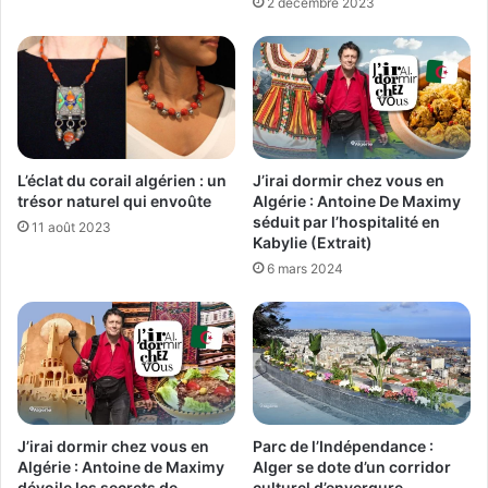
2 décembre 2023
L’éclat du corail algérien : un
J’irai dormir chez vous en
trésor naturel qui envoûte
Algérie : Antoine De Maximy
séduit par l’hospitalité en
11 août 2023
Kabylie (Extrait)
6 mars 2024
J’irai dormir chez vous en
Parc de l’Indépendance :
Algérie : Antoine de Maximy
Alger se dote d’un corridor
dévoile les secrets de
culturel d’envergure