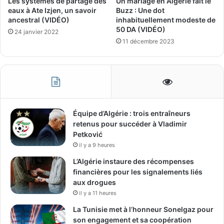
Les systèmes de partage des
Un mariage en Algérie fait le
eaux à Ate Izjen, un savoir
Buzz : Une dot
ancestral (VIDÉO)
inhabituellement modeste de
50 DA (VIDÉO)
24 janvier 2022
11 décembre 2023
Équipe d’Algérie : trois entraîneurs
retenus pour succéder à Vladimir
Petković
il y a 9 heures
L’Algérie instaure des récompenses
financières pour les signalements liés
aux drogues
il y a 11 heures
La Tunisie met à l’honneur Sonelgaz pour
son engagement et sa coopération