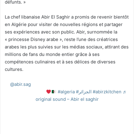
défunts. »
La chef libanaise Abir El Saghir a promis de revenir bientôt
en Algérie pour visiter de nouvelles régions et partager
ses expériences avec son public. Abir, surnommée la
« princesse Disney arabe », reste l’une des créatrices
arabes les plus suivies sur les médias sociaux, attirant des
millions de fans du monde entier grâce à ses
compétences culinaires et à ses délices de diverses
cultures.
@abir.sag
دزاير ما نصبرش عليها! بلاد المليون والنصف مليون
شهيد ، اشوفكم بخير
#algeria
#الجزائر
#abirzkitchen
♬
original sound – Abir el saghir