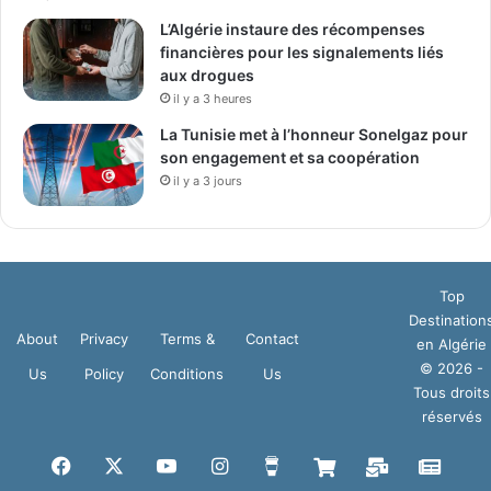
L’Algérie instaure des récompenses
financières pour les signalements liés
aux drogues
il y a 3 heures
La Tunisie met à l’honneur Sonelgaz pour
son engagement et sa coopération
il y a 3 jours
Top
Destination
About
Privacy
Terms &
Contact
en Algérie
© 2026 -
Us
Policy
Conditions
Us
Tous droits
réservés
Facebook
X
YouTube
Instagram
Buy
Boutique
Mail
Goog