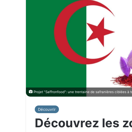
Projet "Saffronfood": une trentaine de safranières ciblées à tr
Découvrir
Découvrez les z