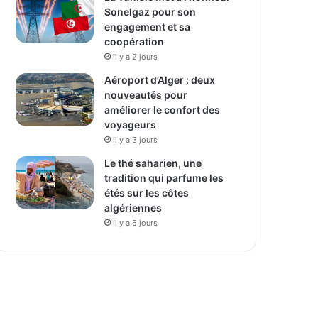
Sonelgaz pour son
engagement et sa
coopération
il y a 2 jours
Aéroport d’Alger : deux
nouveautés pour
améliorer le confort des
voyageurs
il y a 3 jours
Le thé saharien, une
tradition qui parfume les
étés sur les côtes
algériennes
il y a 5 jours