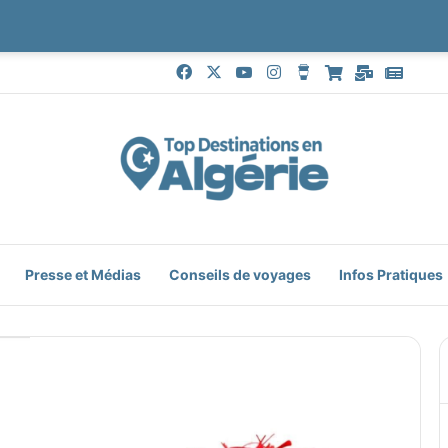
Facebook
X
YouTube
Instagram
Buy Me a Coffee
Boutique
Mail
Goog
Presse et Médias
Conseils de voyages
Infos Pratiques