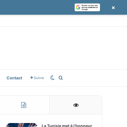
×
le News
Switch skin
Rechercher
Contact
Suivre
La Tunisie met à l’honneur