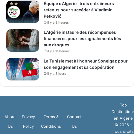
Équipe d’Algérie : trois entraîneurs
retenus pour succéder à Vladimir
Petković
il y a 9 heures
L’Algérie instaure des récompenses
financières pour les signalements liés
aux drogues
il y a 11 heures
La Tunisie met à l’honneur Sonelgaz pour
son engagement et sa coopération
il y a 3 jours
Top
Destination
About
Privacy
Terms &
Contact
en Algérie
© 2026 -
Us
Policy
Conditions
Us
Tous droits