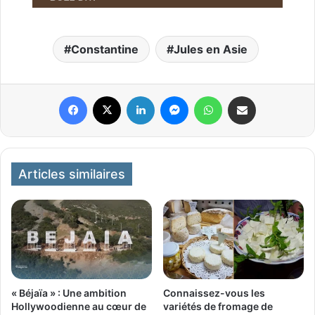
Constantine
Jules en Asie
Facebook
X
Linkedin
Messenger
WhatsApp
Partager par email
Articles similaires
« Béjaïa » : Une ambition
Connaissez-vous les
Hollywoodienne au cœur de
variétés de fromage de