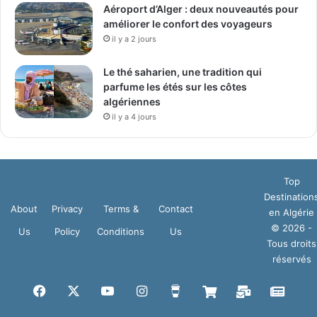
Aéroport d’Alger : deux nouveautés pour
améliorer le confort des voyageurs
il y a 2 jours
Le thé saharien, une tradition qui
parfume les étés sur les côtes
algériennes
il y a 4 jours
Top
Destination
About
Privacy
Terms &
Contact
en Algérie
© 2026 -
Us
Policy
Conditions
Us
Tous droits
réservés
Facebook
X
YouTube
Instagram
Buy
Boutique
Mail
Goog