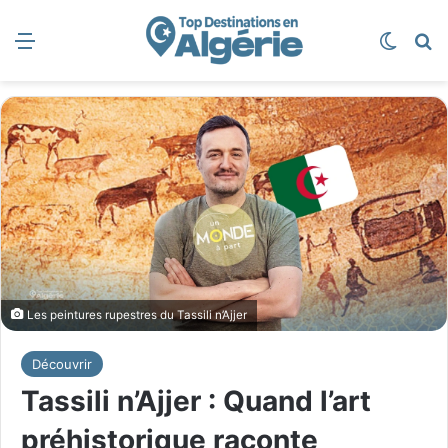
Menu
Switch
R
Les peintures rupestres du Tassili n’Ajjer
Découvrir
Tassili n’Ajjer : Quand l’art
préhistorique raconte