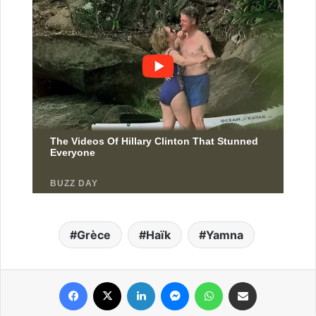
Grèce
Haïk
Yamna
Facebook
X
Linkedin
Messenger
WhatsApp
Partager par email