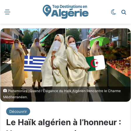
Menu
Switch
R
Platamonas : Quand l'Élégance du Haïk Algérien Rencontre le Charme
Méditerranéen.
Découvrir
Le Haïk algérien à l’honneur :