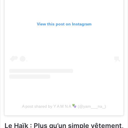
View this post on Instagram
A post shared by Y A M N A
(@yam___na_)
Le Haïk : Plus qu’un simple vêtement,