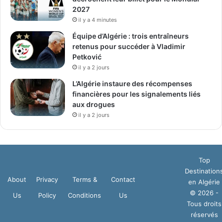
2027
il y a 4 minutes
Équipe d’Algérie : trois entraîneurs
retenus pour succéder à Vladimir
Petković
il y a 2 jours
L’Algérie instaure des récompenses
financières pour les signalements liés
aux drogues
il y a 2 jours
Top
Destination
About
Privacy
Terms &
Contact
en Algérie
© 2026 -
Us
Policy
Conditions
Us
Tous droits
réservés