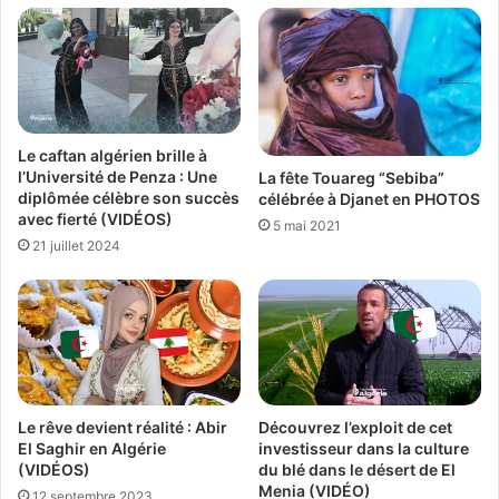
Le caftan algérien brille à
l’Université de Penza : Une
La fête Touareg “Sebiba”
diplômée célèbre son succès
célébrée à Djanet en PHOTOS
avec fierté (VIDÉOS)
5 mai 2021
21 juillet 2024
Le rêve devient réalité : Abir
Découvrez l’exploit de cet
El Saghir en Algérie
investisseur dans la culture
(VIDÉOS)
du blé dans le désert de El
Menia (VIDÉO)
12 septembre 2023