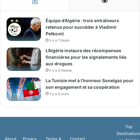
Équipe d’Algérie : trois entraîneurs
retenus pour succéder à Vladimir
Petković
il y a 1 heure
L’Algérie instaure des récompenses
financières pour les signalements liés
aux drogues
il y a 3 heures
La Tunisie met à l’honneur Sonelgaz pour
son engagement et sa coopération
il y a 3 jours
Top
Destination
About
Privacy
Terms &
Contact