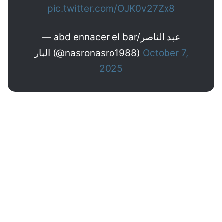
pic.twitter.com/OJK0v27Zx8
— abd ennacer el bar/عبد الناصر
البار (@nasronasro1988)
October 7,
2025