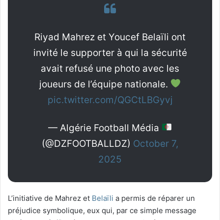
Riyad Mahrez et Youcef Belaïli ont
invité le supporter à qui la sécurité
avait refusé une photo avec les
joueurs de l’équipe nationale.
pic.twitter.com/QGCtLBGyvj
— Algérie Football Média
(@DZFOOTBALLDZ)
October 7,
2025
L’initiative de Mahrez et
Belaïli
a permis de réparer un
préjudice symbolique, eux qui, par ce simple message