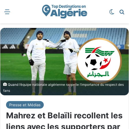
Menu
Switch
R
Quand l’équipe nationale algérienne rappelle l’importance du respect des
fans
Presse et Médias
Mahrez et Belaïli recollent les
liens avec les supporters par