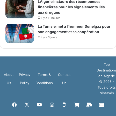
L’Algérie instaure des récompenses
financières pour les signalements liés
aux drogues
il y a 11 heures
La Tunisie met à l’honneur Sonelgaz pour
son engagement et sa coopération
il y a 3 jours
Top
Destination
About
Privacy
Terms &
Contact
en Algérie
© 2026 -
Us
Policy
Conditions
Us
Tous droits
réservés
Facebook
X
YouTube
Instagram
Buy
Boutique
Mail
Goog