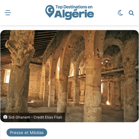
Menu
Switch
R
Sidi Ghanem - Credit Elias Filali
Presse et Médias