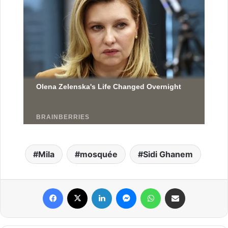
Mila
mosquée
Sidi Ghanem
Facebook
X
Linkedin
Messenger
WhatsApp
Partager par email