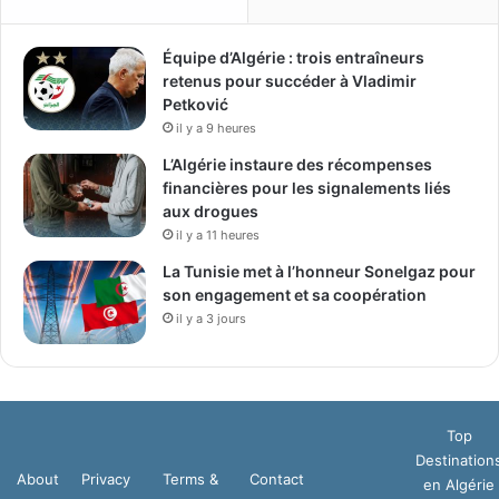
Équipe d’Algérie : trois entraîneurs
retenus pour succéder à Vladimir
Petković
il y a 9 heures
L’Algérie instaure des récompenses
financières pour les signalements liés
aux drogues
il y a 11 heures
La Tunisie met à l’honneur Sonelgaz pour
son engagement et sa coopération
il y a 3 jours
Top
Destination
About
Privacy
Terms &
Contact
en Algérie