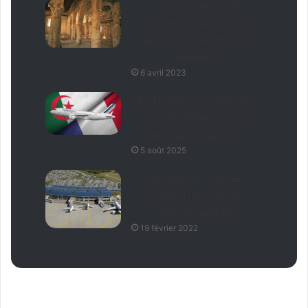
La mosquée de Sidi
Ghanem à Mila bénéficie
d’un projet de réhabilitation
ambitieux
6 avril 2023
Air France : une réduction
de 9.000 DZD pour les
étudiants algériens
5 août 2025
Découvrez le nouvel
aéroport international
d’Oran (VIDÉO)
19 février 2022