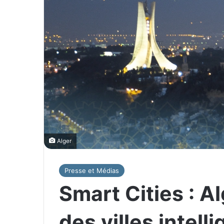
Alger
Presse et Médias
Smart Cities : A
des villes intell