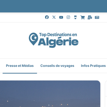
Facebook
X
YouTube
Instagram
Buy Me a Coffe
Boutique
Mail
Goo
Presse et Médias
Conseils de voyages
Infos Pratiques