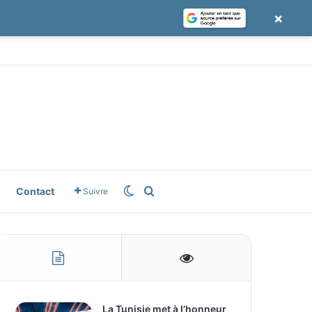
×
e
gle News
Switch skin
Rechercher
Contact
Suivre
La Tunisie met à l’honneur