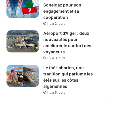
Sonelgaz pour son
engagement et sa
coopération
il y a 2 jours
Aéroport d’Alger : deux
nouveautés pour
améliorer le confort des
voyageurs
il y a 3 jours
Le thé saharien, une
tradition qui parfume les
étés sur les côtes
algériennes
il y a 5 jours