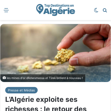
Menu
Switch
R
les mines d'or d’Amesmassa et Tirek brillent à nouveau !
Presse et Médias
L’Algérie exploite ses
richesses : le retour des