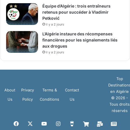
Équipe d’Algérie : trois entraîneurs
retenus pour succéder à Vladimir
Petković
il y a 2 jours
L’Algérie instaure des récompenses
financières pour les signalements liés
aux drogues
il y a 2 jours
Top
Destination
About
Privacy
Terms &
Contact
en Algérie
© 2026 -
Us
Policy
Conditions
Us
Tous droits
réservés
Facebook
X
YouTube
Instagram
Buy
Boutique
Mail
Goog