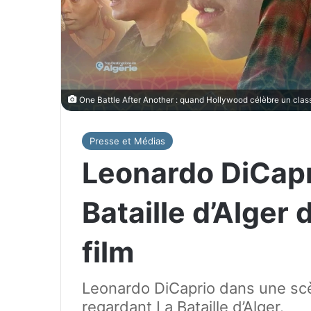
One Battle After Another : quand Hollywood célèbre un class
Presse et Médias
Leonardo DiCapr
Bataille d’Alger
film
Leonardo DiCaprio dans une scè
regardant La Bataille d’Alger.