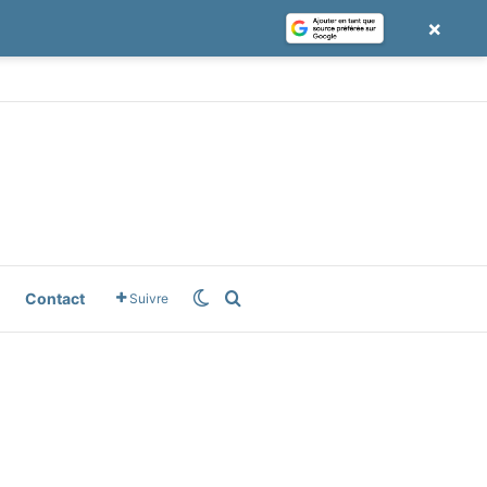
×
e
gle News
Switch skin
Rechercher
Contact
Suivre