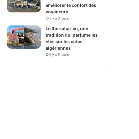
améliorer le confort des
voyageurs
il y a 3 jours
Le thé saharien, une
tradition qui parfume les
étés sur les côtes
algériennes
il y a 5 jours