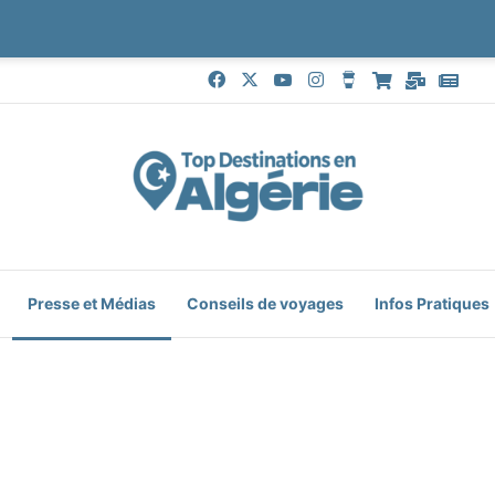
Facebook
X
YouTube
Instagram
Buy Me a Coffe
Boutique
Mail
Goo
Presse et Médias
Conseils de voyages
Infos Pratiques