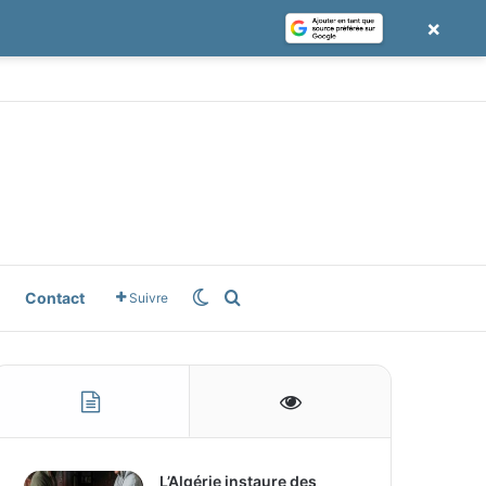
×
e
gle News
Switch skin
Rechercher
Contact
Suivre
L’Algérie instaure des