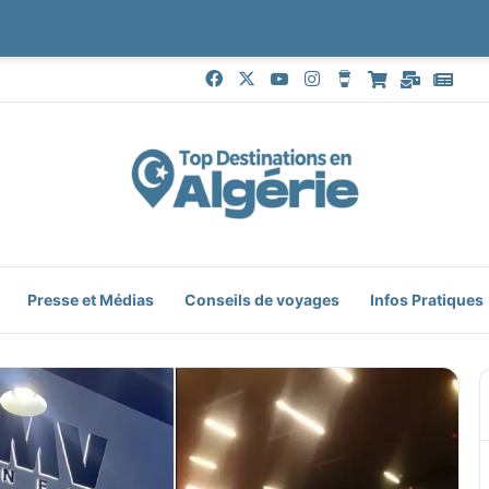
Facebook
X
YouTube
Instagram
Buy Me a Coffe
Boutique
Mail
Goo
Presse et Médias
Conseils de voyages
Infos Pratiques