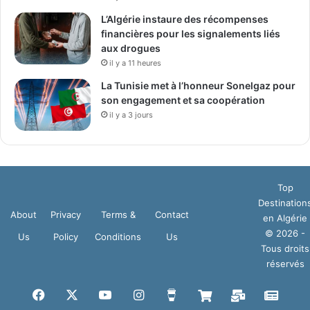
L’Algérie instaure des récompenses
financières pour les signalements liés
aux drogues
il y a 11 heures
La Tunisie met à l’honneur Sonelgaz pour
son engagement et sa coopération
il y a 3 jours
Top
Destination
About
Privacy
Terms &
Contact
en Algérie
© 2026 -
Us
Policy
Conditions
Us
Tous droits
réservés
Facebook
X
YouTube
Instagram
Buy
Boutique
Mail
Goog