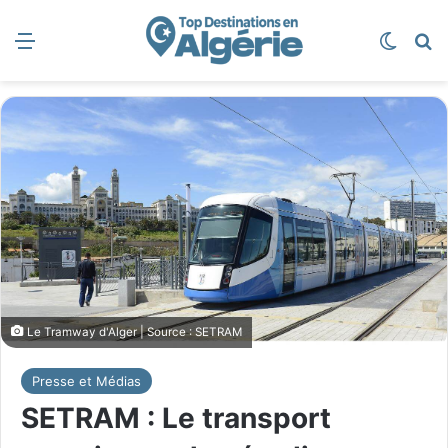
Menu
Switch
R
Le Tramway d'Alger | Source : SETRAM
Presse et Médias
SETRAM : Le transport