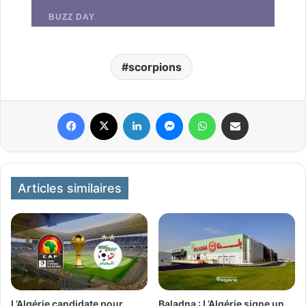
scorpions
Facebook
X
Linkedin
Messenger
WhatsApp
Partager par email
Articles similaires
L’Algérie candidate pour
Baladna : L’Algérie signe un