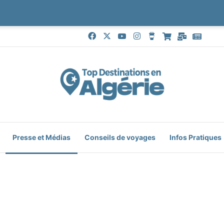
Facebook
X
YouTube
Instagram
Buy Me a Coffee
Boutique
Mail
Goog
Presse et Médias
Conseils de voyages
Infos Pratiques