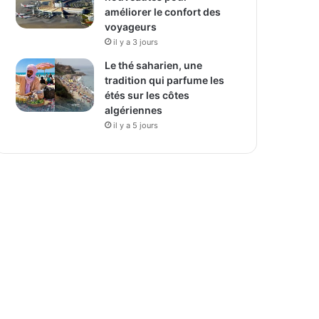
améliorer le confort des
voyageurs
il y a 3 jours
Le thé saharien, une
tradition qui parfume les
étés sur les côtes
algériennes
il y a 5 jours