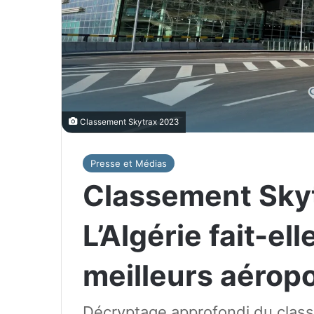
Classement Skytrax 2023
Presse et Médias
Classement Skyt
L’Algérie fait-ell
meilleurs aéropo
Décryptage approfondi du class