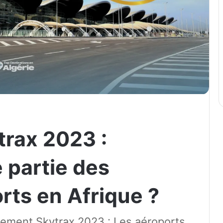
rax 2023 :
e partie des
rts en Afrique ?
ement Skytrax 2023 : Les aéroports