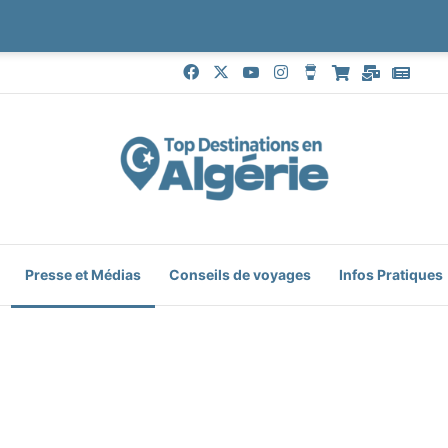
Facebook
X
YouTube
Instagram
Buy Me a Coffee
Boutique
Mail
Goog
Presse et Médias
Conseils de voyages
Infos Pratiques