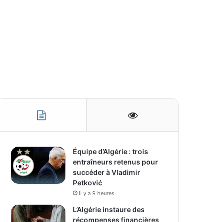
Équipe d’Algérie : trois
entraîneurs retenus pour
succéder à Vladimir
Petković
il y a 9 heures
L’Algérie instaure des
récompenses financières