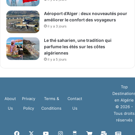
Aéroport d’Alger : deux nouveautés pour
améliorer le confort des voyageurs
il y a 3 jours
Le thé saharien, une tradition qui
parfume les étés sur les côtes
algériennes
il y a 5 jours
Top
Destination
About
Privacy
Terms &
Contact
en Algérie
© 2026 -
Us
Policy
Conditions
Us
Tous droits
réservés
Facebook
X
YouTube
Instagram
Buy
Boutique
Mail
Goog