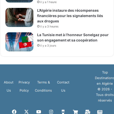
il y a 1 heure
L’Algérie instaure des récompenses
financières pour les signalements liés
aux drogues
il y a 3 heures
La Tunisie met à l’honneur Sonelgaz pour
son engagement et sa coopération
il y a 3 jours
Top
Destination
About
Privacy
Terms &
Contact
en Algérie
© 2026 -
Us
Policy
Conditions
Us
Tous droits
réservés
Facebook
X
YouTube
Instagram
Buy
Boutique
Mail
Goog