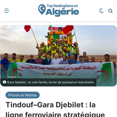
Menu
Switch
R
Gara Djebilet : la voie ferrée, levier de puissance industrielle
Presse et Médias
Tindouf–Gara Djebilet : la
ligne ferroviaire stratégique