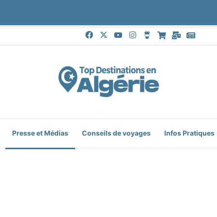
Facebook
X
YouTube
Instagram
Buy Me a Coffee
Boutique
Mail
Goog
Presse et Médias
Conseils de voyages
Infos Pratiques