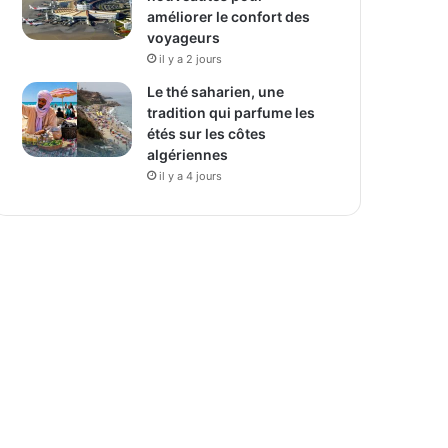
améliorer le confort des
voyageurs
il y a 2 jours
Le thé saharien, une
tradition qui parfume les
étés sur les côtes
algériennes
il y a 4 jours