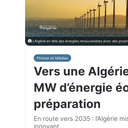
L’Algérie en tête des énergies renouvelables avec des proje
Presse et Médias
Vers une Algérie
MW d’énergie éo
préparation
En route vers 2035 : l’Algérie m
innovant.