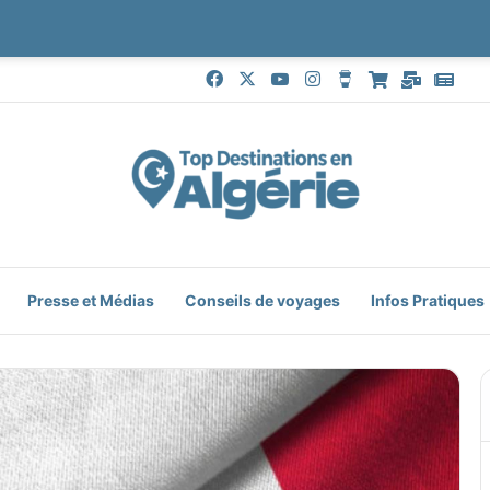
Facebook
X
YouTube
Instagram
Buy Me a Coffe
Boutique
Mail
Goo
Presse et Médias
Conseils de voyages
Infos Pratiques