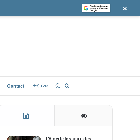
×
e
gle News
Switch skin
Rechercher
Contact
Suivre
L’Algérie instaure des