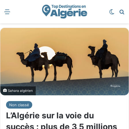
Menu
Switch
R
Sahara algérien
Non classé
L’Algérie sur la voie du
succès : plus de 3,5 millions