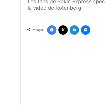
Les fans de Pékin Express spécu
la vidéo de Rotenberg
Facebook
X
Linkedin
Messenger
Partager