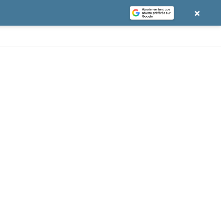
×
e
gle News