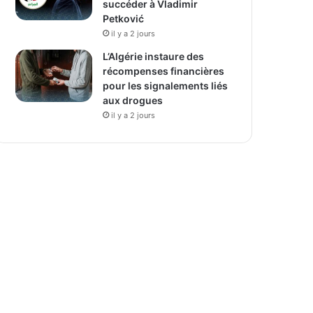
succéder à Vladimir
Petković
il y a 2 jours
L’Algérie instaure des
récompenses financières
pour les signalements liés
aux drogues
il y a 2 jours