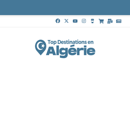
Facebook
X
YouTube
Instagram
Buy Me a Coffe
Boutique
Mail
Goo