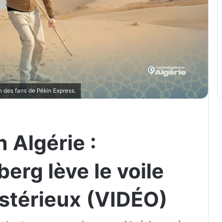
n des fans de Pékin Express.
 Algérie :
erg lève le voile
ystérieux (VIDÉO)