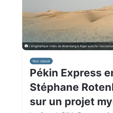
L'énigmatique vidéo de Rotenberg à Alger suscite l'excitatio
Non classé
Pékin Express en
Stéphane Rotenb
sur un projet m