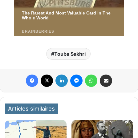
Touba Sakhri
Facebook
X
Linkedin
Messenger
WhatsApp
Partager par email
Articles similaires