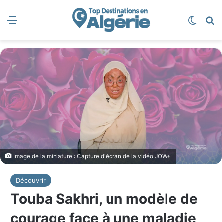
Menu
Switch
R
Image de la miniature : Capture d'écran de la vidéo JOW+
Découvrir
Touba Sakhri, un modèle de
courage face à une maladie