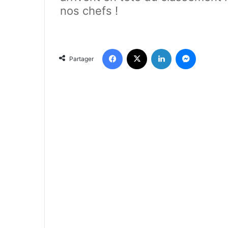
nos chefs !
Facebook
X
Linkedin
Messenger
Partager