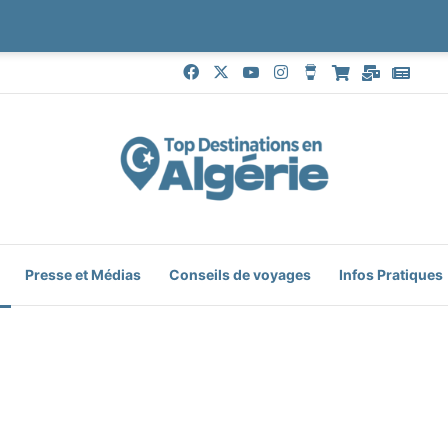
Facebook
X
YouTube
Instagram
Buy Me a Coffee
Boutique
Mail
Goog
Presse et Médias
Conseils de voyages
Infos Pratiques