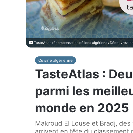
TasteAtlas récompense les délices algériens : Découvrez les
Cuisine algérienne
TasteAtlas : Deu
parmi les meille
monde en 2025
Makroud El Louse et Bradj, des t
arrivent en tête du classement m