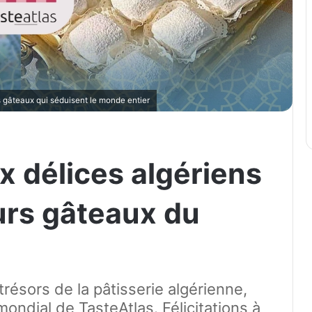
 gâteaux qui séduisent le monde entier
x délices algériens
urs gâteaux du
résors de la pâtisserie algérienne,
ondial de TasteAtlas. Félicitations à