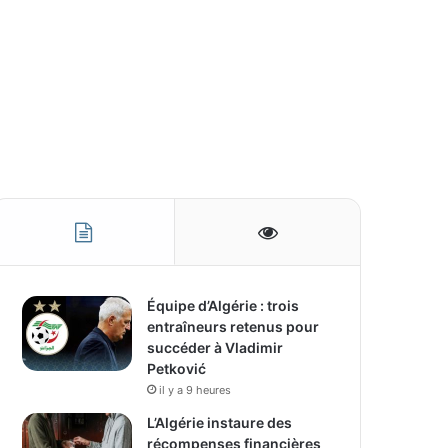
Équipe d’Algérie : trois
entraîneurs retenus pour
succéder à Vladimir
Petković
il y a 9 heures
L’Algérie instaure des
récompenses financières