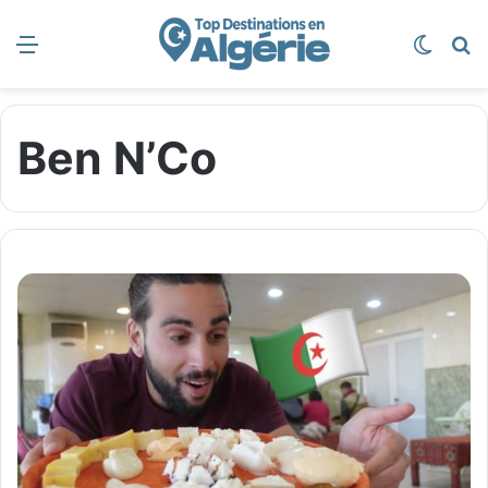
Menu
Switch
R
Ben N’Co