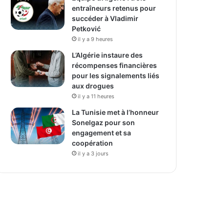
entraîneurs retenus pour
succéder à Vladimir
Petković
il y a 9 heures
L’Algérie instaure des
récompenses financières
pour les signalements liés
aux drogues
il y a 11 heures
La Tunisie met à l’honneur
Sonelgaz pour son
engagement et sa
coopération
il y a 3 jours