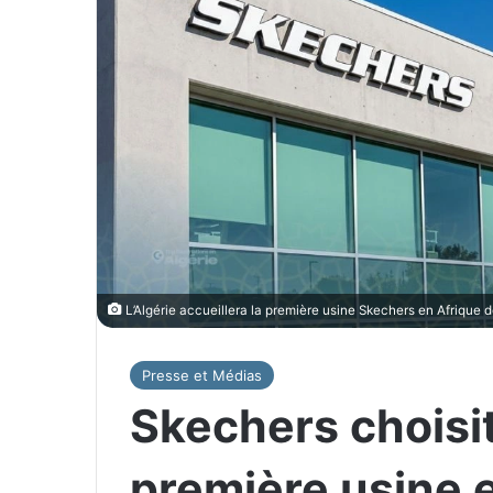
L’Algérie accueillera la première usine Skechers en Afrique 
Presse et Médias
Skechers choisit
première usine 