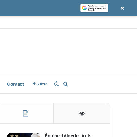
×
le News
Switch skin
Rechercher
Contact
Suivre
Équipe d’Algérie : trois