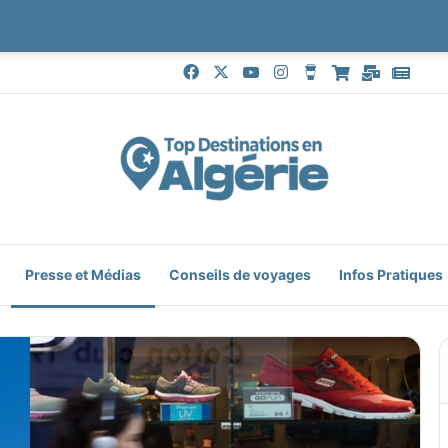
Facebook
X
YouTube
Instagram
Buy Me a Coffee
Boutique
Mail
Goog
Presse et Médias
Conseils de voyages
Infos Pratiques