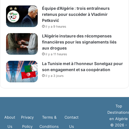
Équipe d’Algérie : trois entraîneurs
retenus pour succéder à Vladimir
Petković
il y a 9 heures
L’Algérie instaure des récompenses
financières pour les signalements liés
aux drogues
il y a 11 heures
La Tunisie met à l’honneur Sonelgaz pour
son engagement et sa coopération
il y a 3 jours
Top
Destination
About
Privacy
Terms &
Contact
en Algérie
© 2026 -
Us
Policy
Conditions
Us