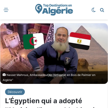
Menu
Switch
R
Nasser Mahrous, Ambassadeur de l'Artisanat en Bois de Palmier en
Algérie"
Découvrir
L’Égyptien qui a adopté