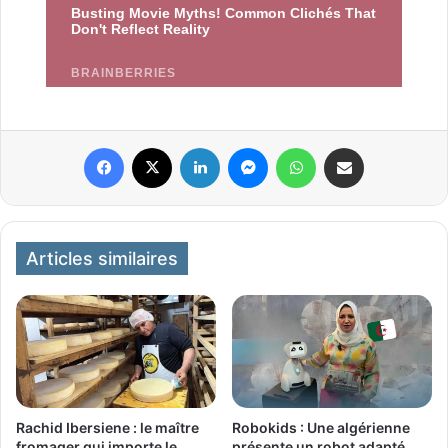
Facebook
X
Linkedin
Messenger
WhatsApp
Partager par email
Articles similaires
Rachid Ibersiene : le maître
Robokids : Une algérienne
fromager qui importe le
présente un robot adapté