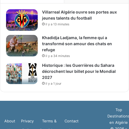
Villarreal Algérie ouvre ses portes aux
jeunes talents du football
il y a 13 minutes
Khadidja Ladjama, la femme qui a
transformé son amour des chats en
refuge
il y a 34 minutes
Historique : les Guerrières du Sahara
décrochent leur billet pour le Mondial
2027
il y a 1 jour
Top
Destination
About
Privacy
Terms &
Contact
en Algérie
© 2026 -