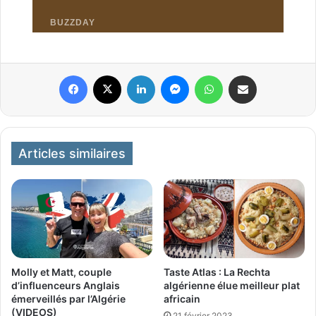
Facebook
X
Linkedin
Messenger
WhatsApp
Partager par email
Articles similaires
Taste Atlas : La Rechta
Molly et Matt, couple
algérienne élue meilleur plat
d’influenceurs Anglais
africain
émerveillés par l’Algérie
(VIDEOS)
21 février 2023