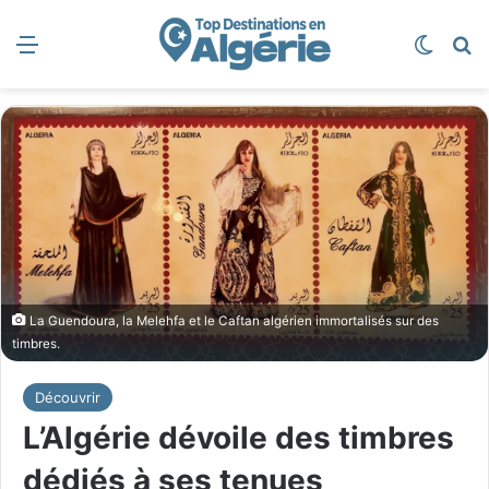
Menu
Switch
R
La Guendoura, la Melehfa et le Caftan algérien immortalisés sur des
timbres.
Découvrir
L’Algérie dévoile des timbres
dédiés à ses tenues