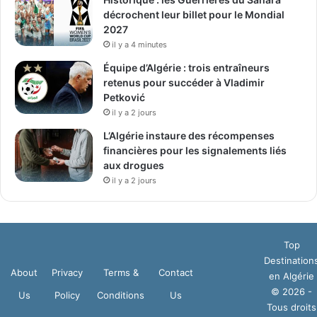
décrochent leur billet pour le Mondial
2027
il y a 4 minutes
Équipe d’Algérie : trois entraîneurs
retenus pour succéder à Vladimir
Petković
il y a 2 jours
L’Algérie instaure des récompenses
financières pour les signalements liés
aux drogues
il y a 2 jours
Top
Destination
About
Privacy
Terms &
Contact
en Algérie
© 2026 -
Us
Policy
Conditions
Us
Tous droits