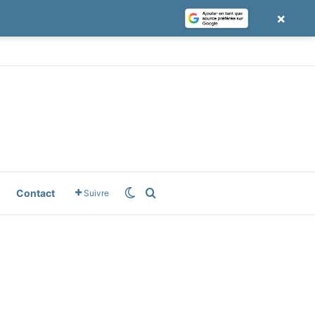
×
e
gle News
Switch skin
Rechercher
Contact
Suivre