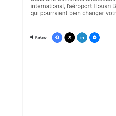
international, l’aéroport Houar
qui pourraient bien changer vot
Facebook
X
Linkedin
Messenger
Partager