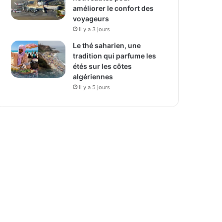
améliorer le confort des
voyageurs
il y a 3 jours
Le thé saharien, une
tradition qui parfume les
étés sur les côtes
algériennes
il y a 5 jours