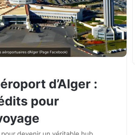
es aéroportuaires d’Alger (Page Facebook)
éroport d’Alger :
nédits pour
 voyage
pour devenir un véritable hub