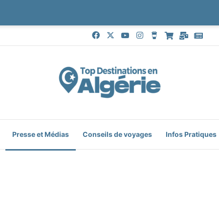
Facebook
X
YouTube
Instagram
Buy Me a Coffe
Boutique
Mail
Goo
Presse et Médias
Conseils de voyages
Infos Pratiques