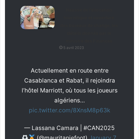
Hausse de l’allocation
touristique et ouverture
des bureaux de change, les
détails donnés par le
ministre des Finances
5 avril 2023
Actuellement en route entre
Casablanca et Rabat, il rejoindra
l’hôtel Marriott, où tous les joueurs
algériens…
pic.twitter.com/8XnsM8p63k
— Lassana Camara | #CAN2025
(@mauritaniefoot)
January 7,