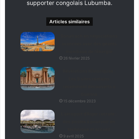
supporter congolais Lubumba.
Articles similaires
Sonatrach en négociations
avancées avec des géants
mondiaux de l’énergie
26 février 2025
Révélations Historiques :
Les 9 sites romains
récemment découverts à
Guelma
15 décembre 2023
L’aéroport d’Alger recrute :
des postes à pourvoir en
technique et accueil
9 avril 2025